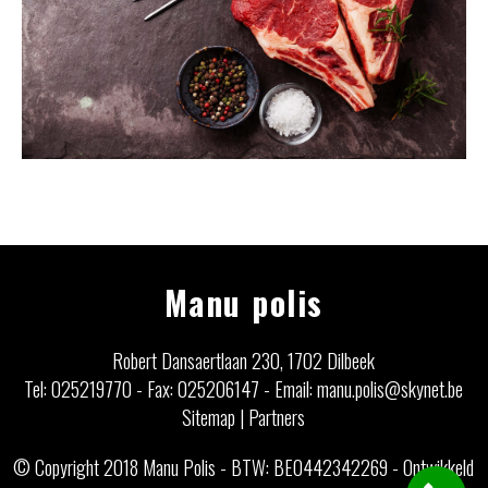
Manu polis
Robert Dansaertlaan 230, 1702 Dilbeek
Tel: 025219770
-
Fax: 025206147
-
Email: manu.polis@skynet.be
Sitemap
|
Partners
© Copyright 2018 Manu Polis - BTW: BE0442342269 -
Ontwikkeld