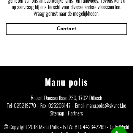
genieten van ons ambachtelijke lams- en rundvlees. Tevens kunt u
op aanvraag bij ons terecht voor diverse andere vleessoorten.
Vraag gerust naar de mogelijkheden.
Contact
Manu polis
Robert Dansaertlaan 230, 1702 Dilbeek
Tel: 025219770
-
Fax: 025206147
-
Email: manu.polis@skynet.be
Sitemap
|
Partners
© Copyright 2018 Manu Polis - BTW: BE0442342269 -
Ontwikkeld